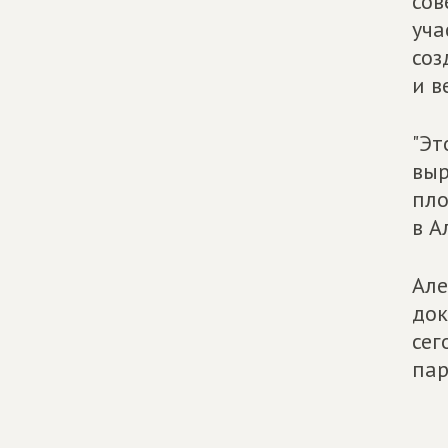
сов
уча
соз
и в
"Эт
выр
пло
в А
Але
док
сег
пар