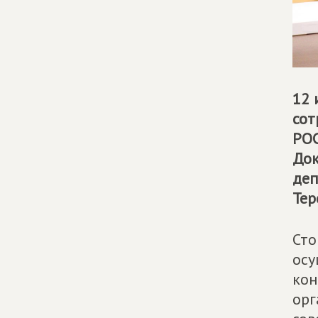
12 
сот
РОС
Док
деп
Тер
Сто
осу
кон
орг