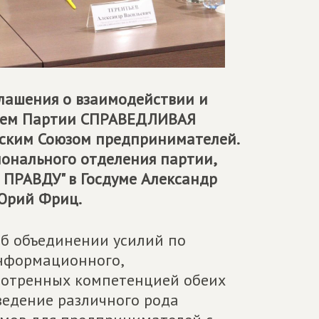
глашения о взаимодействии и
ием Партии
СПРАВЕДЛИВАЯ
йским Союзом предпринимателей.
онального отделения партии,
 ПРАВДУ
" в Госдуме Александр
 Юрий Фриц.
об объединении усилий по
информационного,
смотренных компетенцией обеих
ведение различного рода