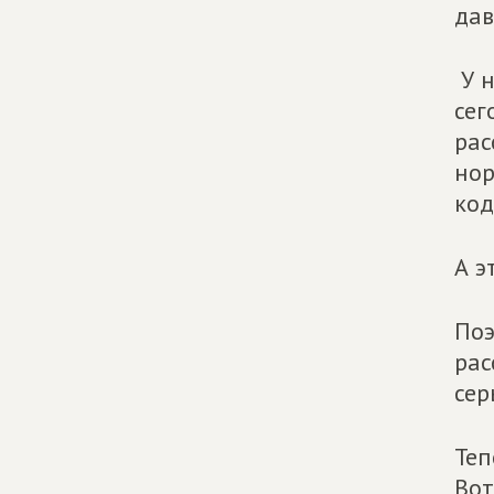
дав
У н
сег
рас
нор
код
А э
Поэ
рас
сер
Теп
Вот