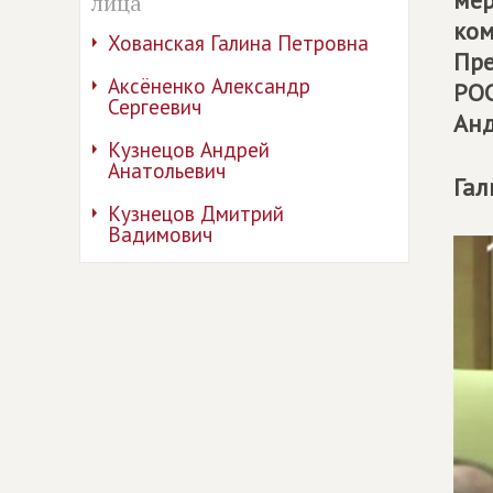
мер
лица
ком
Хованская Галина Петровна
Пре
Аксёненко Александр
РОС
Сергеевич
Анд
Кузнецов Андрей
Анатольевич
Гал
Кузнецов Дмитрий
Вадимович