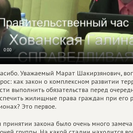
асибо. Уважаемый Марат Шакирзянович, воп
рос: как закон о комплексном развитии те
сти выполнить обязательства перед очеред
спечить жилищные права граждан при его ре
ионах? Это первое.
 принятии закона было очень много замеча
очей группы. На какой стадии находится во