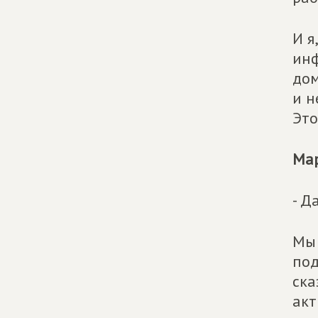
И я
инф
дом
и н
Это
Мар
- Д
Мы 
под
ска
акт