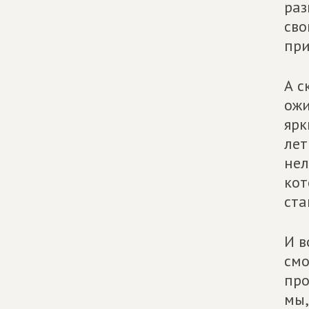
раз
сво
при
А с
ожи
ярк
лет
нел
кот
ста
И в
смо
про
мы,