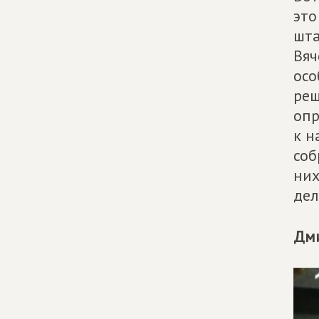
это
шта
Вяч
осо
реш
опр
к н
соб
них
дел
Дми