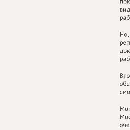
пок
вид
раб
Но,
рег
док
раб
Вто
обе
смо
Мог
Мос
оче