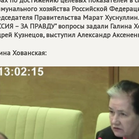
ах по достижению целевых показателей в с
мунального хозяйства Российской Федерац
дседателя Правительства Марат Хуснуллин.
СИЯ – ЗА ПРАВДУ
" вопросы задали Галина Х
рей Кузнецов, выступил Александр Аксенен
ина Хованская: