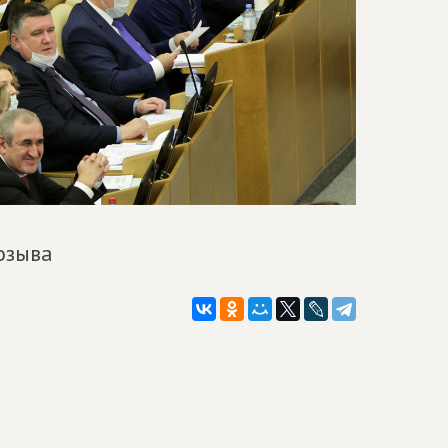
озыва