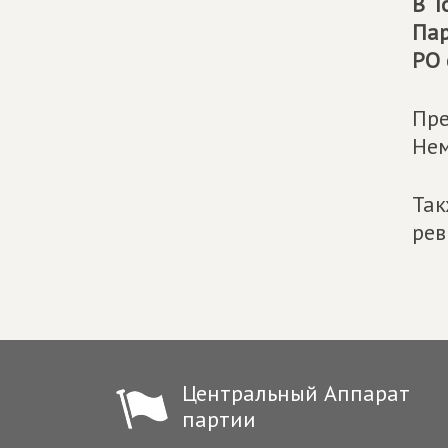
В Т
Па
РО 
Пре
Нем
Так
рев
Центральный Аппарат
партии