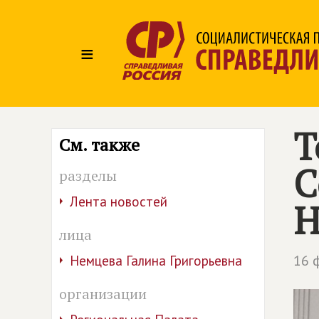
≡
Т
См. также
С
разделы
Лента новостей
Н
лица
16 
Немцева Галина Григорьевна
организации