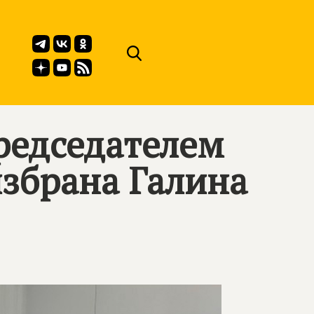
редседателем
избрана Галина