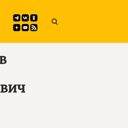
в
вич