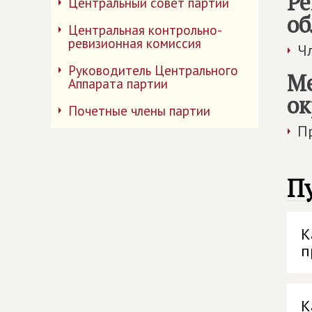
Ре
Центральный совет партии
об
Центральная контрольно-
ревизионная комиссия
Ч
Руководитель Центрального
Ме
Аппарата партии
ок
Почетные члены партии
П
П
К
п
К