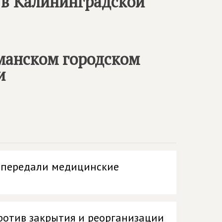
 в Калининградской
манском городском
и
Р передали медицинские
ротив закрытия и реорганизации