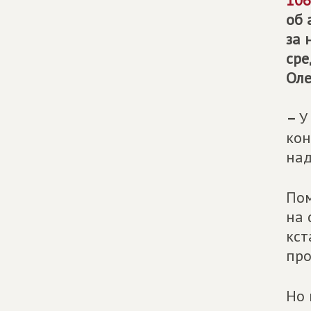
106
об 
за 
сре
Оле
–
У
кон
над
Пом
на 
кст
про
Но 