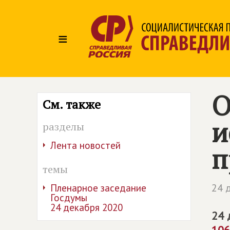
≡
О
См. также
и
разделы
Лента новостей
п
темы
24 
Пленарное заседание
Госдумы
24 декабря 2020
24 