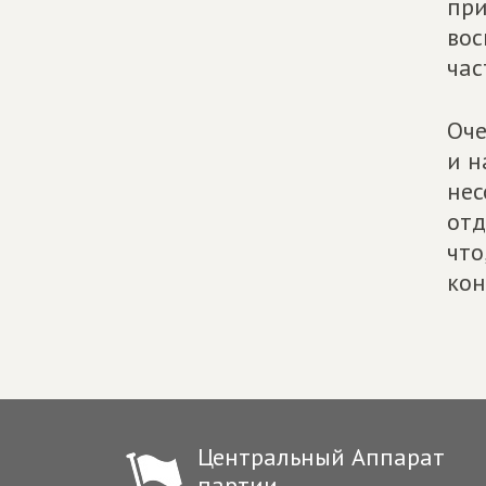
при
вос
час
Оче
и н
нес
отд
что
кон
Центральный Аппарат
партии