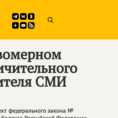
авомерном
ичительного
ителя СМИ
ект федерального закона №