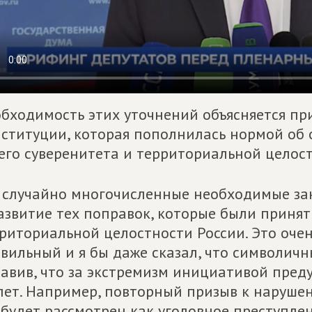
бходимость этих уточнений объясняется п
ституции, которая пополнилась нормой об
его суверенитета и территориальной целост
 случайно многочисленные необходимые за
азвитие тех поправок, которые были приня
риториальной целостности России. Это очен
вильный и я бы даже сказал, что символичн
авив, что за экстремизм инициативой пред
лет. Например, повторный призыв к наруш
будет рассмотрен как уголовное преступлен