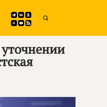
 уточнении
стская