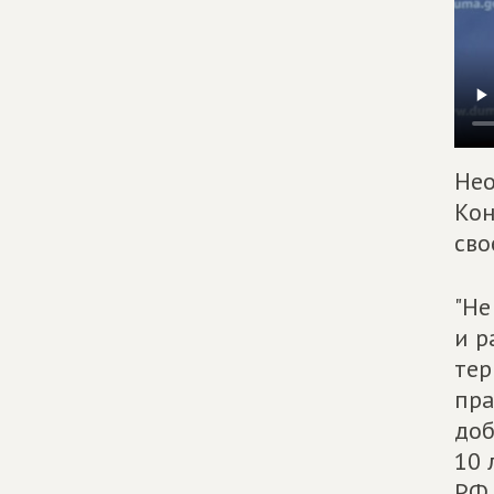
Нео
Кон
сво
"Не
и р
тер
пра
доб
10 
РФ 