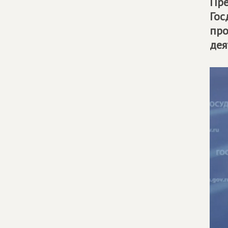
Пре
Гос
про
дея