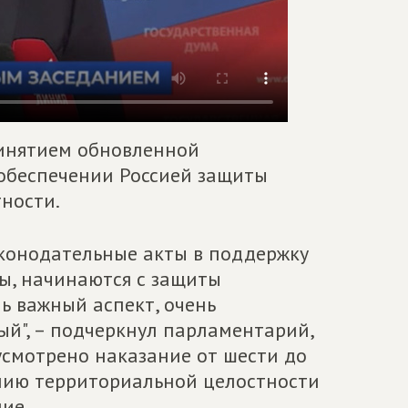
ринятием обновленной
 обеспечении Россией защиты
ности.
конодательные акты в поддержку
ты, начинаются с защиты
ь важный аспект, очень
ый", – подчеркнул парламентарий,
усмотрено наказание от шести до
ению территориальной целостности
ие.