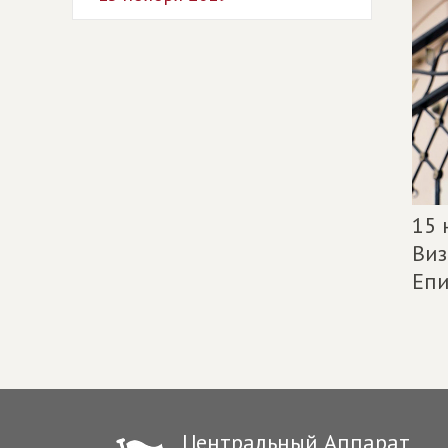
15 
Виз
Епи
Центральный Аппарат