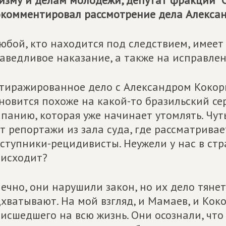
изму и делам молодежи, депутат фракции "С
комментировал рассмотрение дела Алексан
юбой, кто находится под следствием, имеет
аведливое наказание, а также на исправлен
тиражированное дело с Александром Коко
новится похоже на какой-то бразильский се
панию, которая уже начинает утомлять. Чут
т репортажи из зала суда, где рассматривае
ступники-рецидивисты. Неужели у нас в стр
исходит?
ечно, они нарушили закон, но их дело тянет
хватывают. На мой взгляд, и Мамаев, и Коко
исшедшего на всю жизнь. Они осознали, что