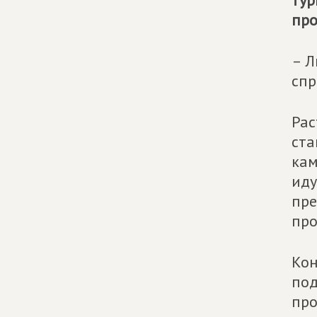
тур
про
– Л
спр
Рас
ста
кам
иду
пре
про
Кон
под
про