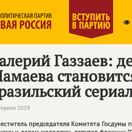
алерий Газзаев: д
амаева становитс
разильский сериа
апреля 2019
еститель председателя Комитета Госдумы по