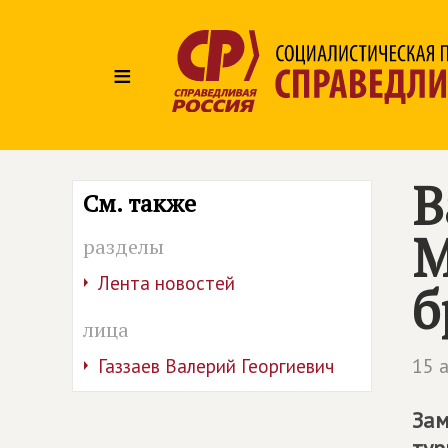
≡
В
См. также
М
разделы
Лента новостей
б
лица
15 
Газзаев Валерий Георгиевич
Зам