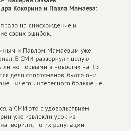
Р" Валерий Газзаев
дра Кокорина и Павла Мамаева:
 право на снисхождение и
ие своих ошибок.
риным и Павлом Мамаевым уже
риал. В СМИ развернули целую
ь ли не первыми в новостях на ТВ
тся дело спортсменов, будто они
ане ничего интересного больше не
ся, а СМИ это с удовольствием
рин уже извлекли урок из
 натворили, по их репутации