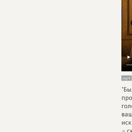
mp4
"Бы
про
гол
ваш
иск
– с