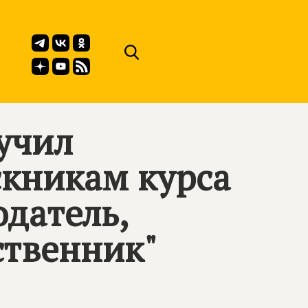
учил
кникам курса
одатель,
ственник"