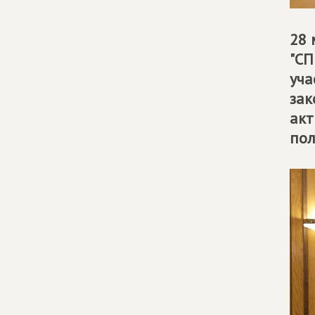
28 
"СП
уча
зак
акт
пол