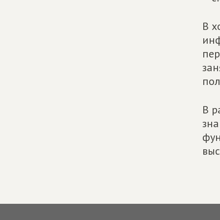
В х
инф
пер
зан
пол
В р
зна
фун
выс