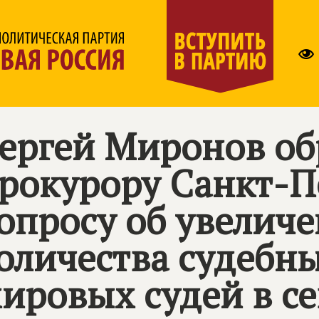
ергей Миронов об
рокурору Санкт-П
опросу об увелич
оличества судебны
ировых судей в с