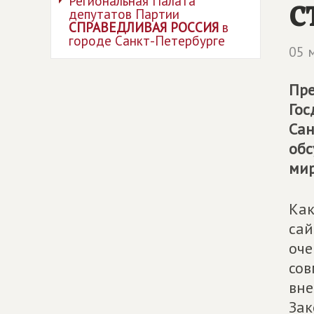
с
Региональная Палата
депутатов Партии
СПРАВЕДЛИВАЯ РОССИЯ
в
городе Санкт-Петербурге
05 
Пре
Гос
Сан
обс
мир
Как
сай
оче
сов
вне
Зак