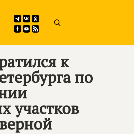
ратился к
етербурга по
ении
х участков
еверной