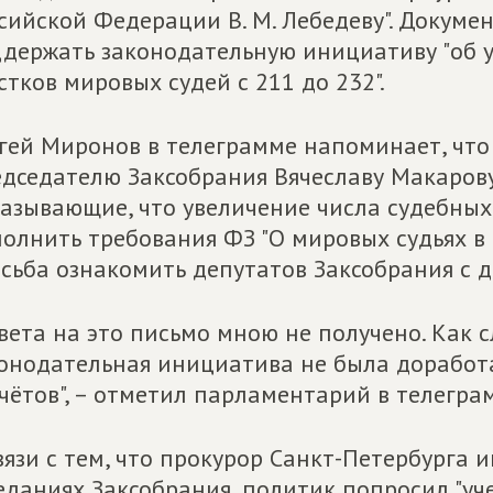
сийской Федерации В. М. Лебедеву". Докуме
держать законодательную инициативу "об 
стков мировых судей с 211 до 232".
гей Миронов в телеграмме напоминает, что
дседателю Заксобрания Вячеславу Макарову
азывающие, что увеличение числа судебных 
олнить требования ФЗ "О мировых судьях в 
сьба ознакомить депутатов Заксобрания с
вета на это письмо мною не получено. Как 
онодательная инициатива не была доработ
чётов", – отметил парламентарий в телегра
вязи с тем, что прокурор Санкт-Петербурга 
еданиях Заксобрания, политик попросил "у