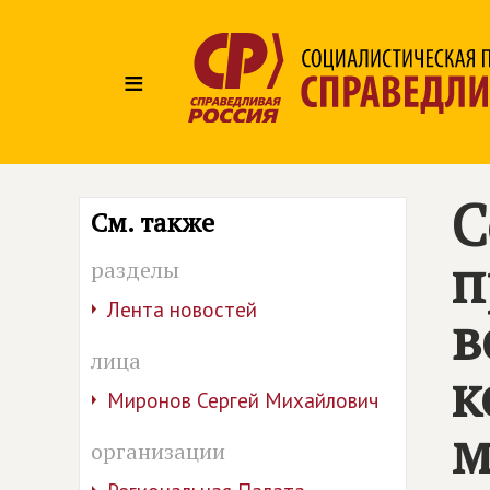
≡
С
См. также
п
разделы
Лента новостей
в
лица
к
Миронов Сергей Михайлович
м
организации