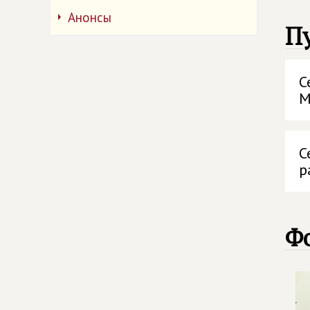
Анонсы
П
С
М
С
р
Ф