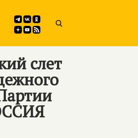
кий слет
дежного
 Партии
ОССИЯ