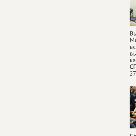
Вы
М
вс
в
ка
С
27