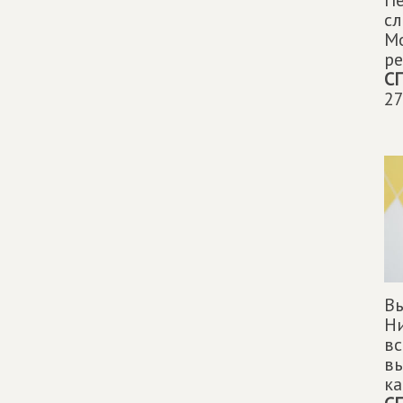
П
сл
М
ре
С
27
Вы
Ни
вс
в
ка