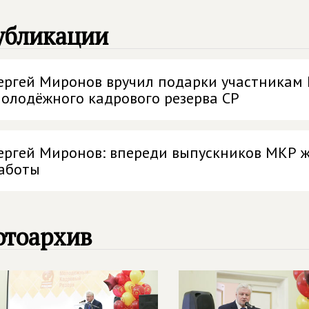
убликации
ергей Миронов вручил подарки участникам 
олодёжного кадрового резерва СР
ергей Миронов: впереди выпускников МКР 
аботы
отоархив