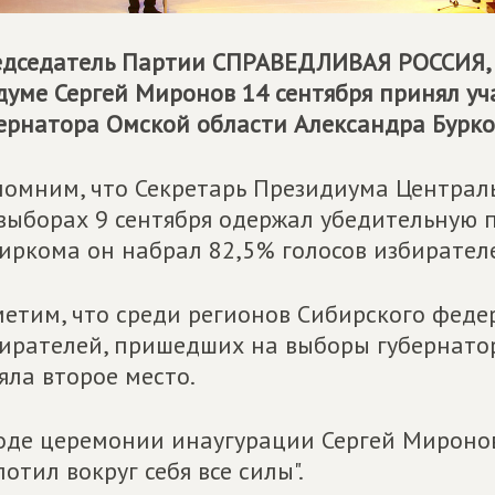
дседатель Партии
СПРАВЕДЛИВАЯ РОССИЯ
думе Сергей Миронов 14 сентября принял у
ернатора Омской области Александра Бурко
омним, что Секретарь Президиума Централь
выборах 9 сентября одержал убедительную 
иркома он набрал 82,5% голосов избирател
етим, что среди регионов Сибирского федер
ирателей, пришедших на выборы губернаторо
яла второе место.
оде церемонии инаугурации Сергей Миронов
лотил вокруг себя все силы".