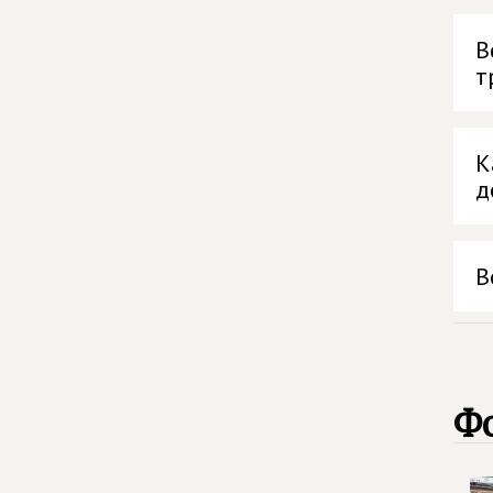
В
т
К
д
В
Ф