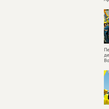
П
де
Во