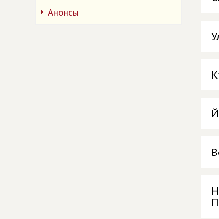
Анонсы
У
К
Й
В
Н
П