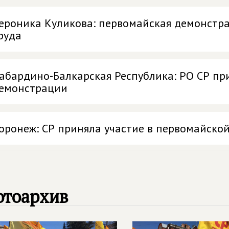
ероника Куликова: первомайская демонстра
руда
абардино-Балкарская Республика: РО СР пр
емонстрации
оронеж: СР приняла участие в первомайско
отоархив