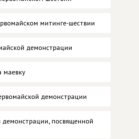
первомайском митинге-шествии
вомайской демонстрации
а маевку
 первомайской демонстрации
 в демонстрации, посвященной