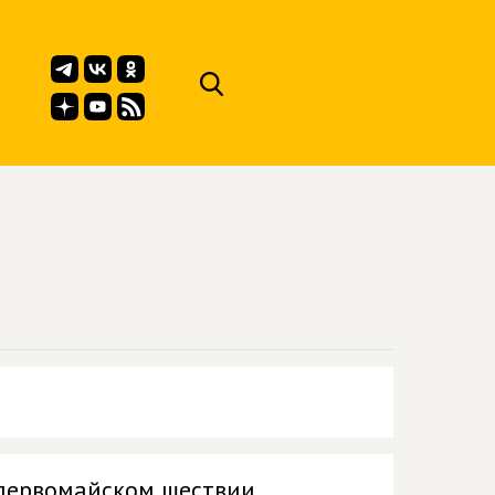
 первомайском шествии