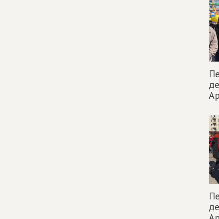
П
де
Ар
П
де
Ар