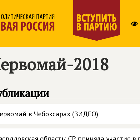
ервомай-2018
убликации
ервомай в Чебоксарах (ВИДЕО)
вердловская область: СР приняла участие в