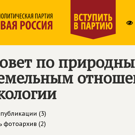
овет по природны
емельным отноше
кологии
 публикации (3)
ь фотоархив (2)