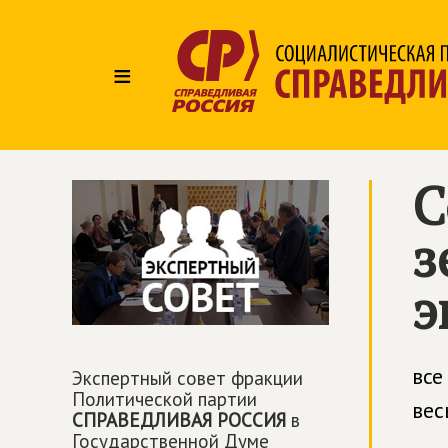
≡
С
з
э
все
Экспертный совет фракции
Политической партии
вес
СПРАВЕДЛИВАЯ РОССИЯ
в
Государственной Думе