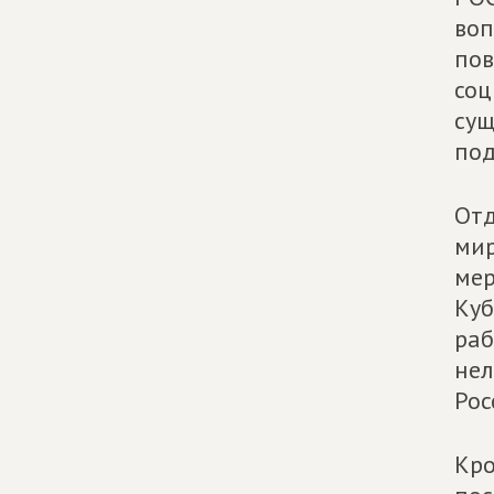
воп
пов
соц
сущ
под
Отд
мир
мер
Куб
раб
нел
Рос
Кро