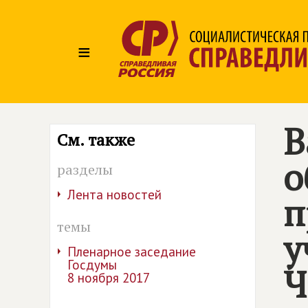
≡
В
См. также
о
разделы
Лента новостей
п
темы
у
Пленарное заседание
Госдумы
Ч
8 ноября 2017