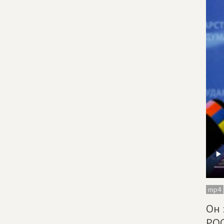
mp4
Он 
РОС