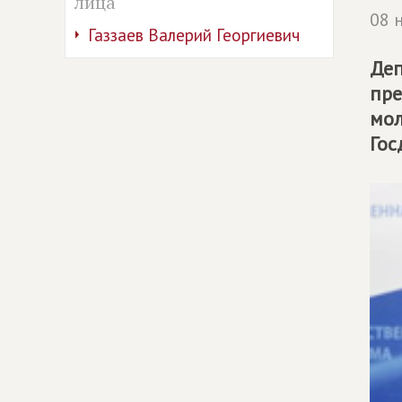
лица
08 
Газзаев Валерий Георгиевич
Деп
пре
мол
Гос