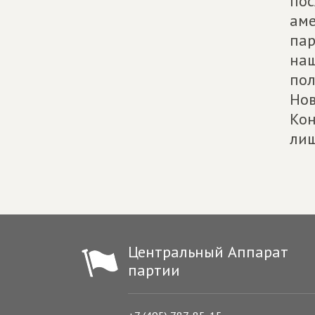
пос
аме
пар
наш
пол
Нов
Кон
лиш
Центральный Аппарат
партии