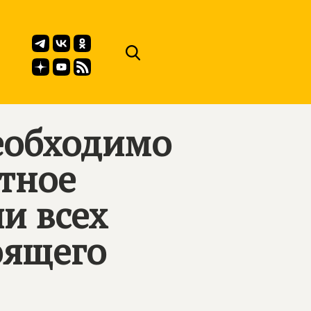
необходимо
тное
и всех
оящего