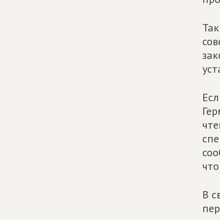
Так
сов
зак
уст
Есл
Гер
чте
спе
соо
что
В с
пер