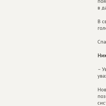
поя
в д
В с
гол
Спа
Ник
– У
ува
Нов
поз
сис