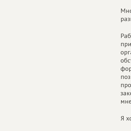
Мно
раз
Раб
при
орг
обс
фор
поз
про
зак
мне
Я х