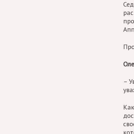
Сед
рас
про
Апп
Про
Оле
– У
ува
Как
дос
сво
кот