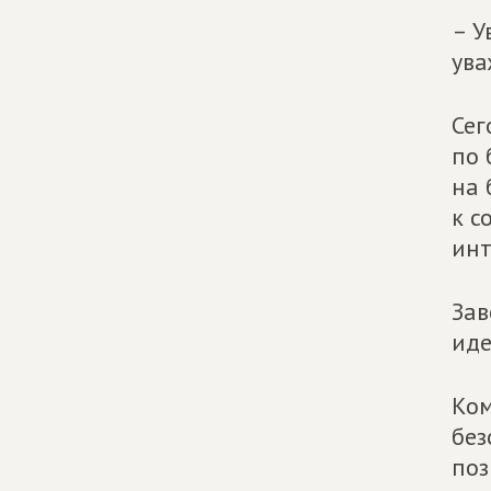
– У
ува
Сег
по 
на 
к с
инт
Зав
иде
Ком
без
поз