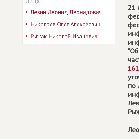
лица
21 
Левин Леонид Леонидович
фе
Николаев Олег Алексеевич
фед
инф
Рыжак Николай Иванович
инф
"Об
час
161
уто
по 
инф
Лев
Рыж
Лео