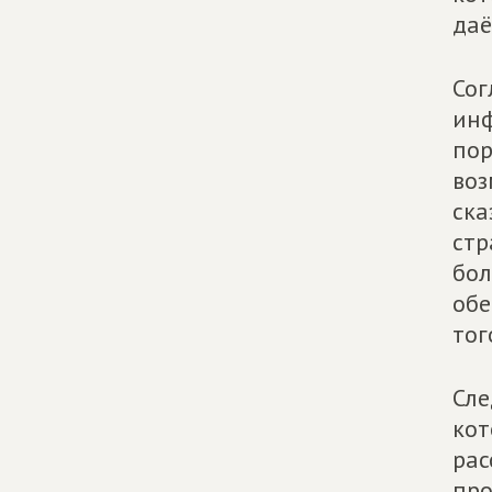
даё
Сог
инф
пор
воз
ска
стр
бол
обе
тог
Сле
кот
рас
про