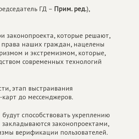
редседатель ГД –
Прим. ред.
),
ри законопроекта, которые решают,
т права наших граждан, нацелены
оризмом и экстремизмом, которые,
едством современных технологий
сти, этап выстраивания
-карт до мессенджеров.
 будут способствовать укреплению
е закладываются законопроектами,
измы верификации пользователей.