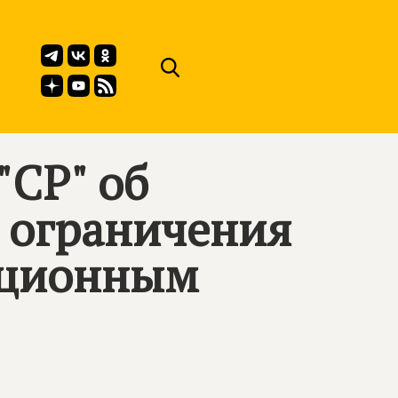
"СР" об
 ограничения
ационным