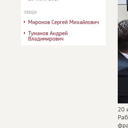
лица
Миронов Сергей Михайлович
Туманов Андрей
Владимирович
20 
Раб
фра