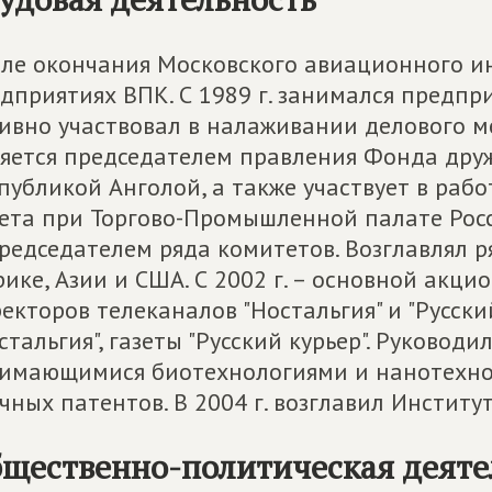
ле окончания Московского авиационного и
дприятиях ВПК. С 1989 г. занимался предпр
ивно участвовал в налаживании делового м
яется председателем правления Фонда друж
публикой Анголой, а также участвует в раб
ета при Торгово-Промышленной палате Росс
редседателем ряда комитетов. Возглавлял 
ике, Азии и США. С 2002 г. – основной акци
екторов телеканалов "Ностальгия" и "Русски
стальгия", газеты "Русский курьер". Руково
имающимися биотехнологиями и нанотехно
чных патентов. В 2004 г. возглавил Инстит
щественно-политическая деяте