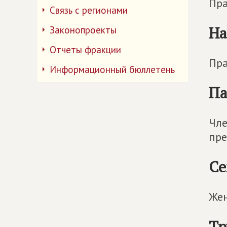
Пра
Связь с регионами
На
Законопроекты
Отчеты фракции
Пра
Информационный бюллетень
Па
Чле
пре
Се
Жен
Тр