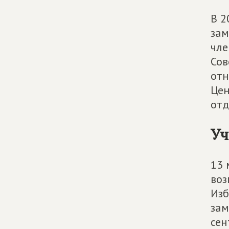
В 2
зам
чл
Сов
отн
Цен
отд
Уч
13 
воз
Изб
зам
сен