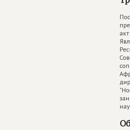
Пос
пре
акт
Явл
Рес
Сов
соп
Афр
дир
"Но
зан
нау
Об