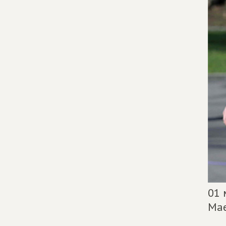
01 
Ма