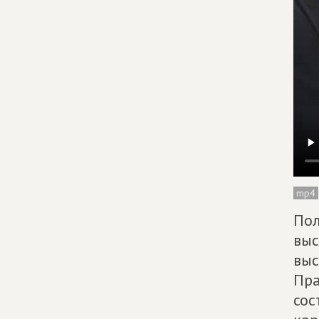
mp4
Пол
выс
выс
Пра
сос