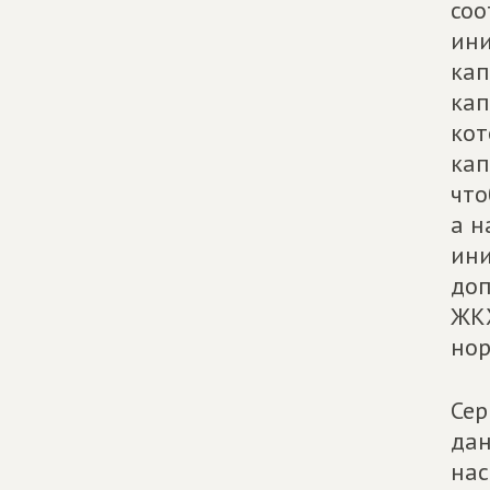
соо
ини
кап
кап
кот
кап
что
а н
ини
доп
ЖКХ
нор
Сер
дан
нас