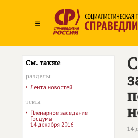
≡
С
См. также
з
разделы
Лента новостей
п
темы
н
Пленарное заседание
Госдумы
14 декабря 2016
14 