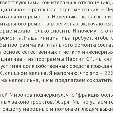
тветствующими комитетами к отклонению, а
циативах, – рассказал парламентарий. – Пе
итального ремонта. Наверняка вы слышали 
итального ремонта в регионах включаются д
орые можно только сносить. И почему-то о
ремонта. Наша инициатива требует, чтобы 
бы программа капитального ремонта соста
а основе естественных и четких инженерных
циатива – из программы Партии СР, мы счи
устимая доля собственных средств граждан,
, слишком велика. Я напомню, что это – 22
ма непосильна, и мы предлагаем сократить 
гей Миронов подчеркнул, что "фракция бол
ных законопроектов. "А зря! Мы не устаем 
тоящему народные и помогают людям выжить