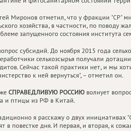
антине и фитосанитарном состоянии терри
гей Миронов отметил, что у фракции "СР" м
ьского хозяйства, в частности, по поводу жа
блеме запущенного состояния института се
вопрос субсидий. До ноября 2015 года сель
еработчики сельхозсырья получали дотации
дитов. Сейчас такой практики нет, и мы хоти
истерство к ней вернуться", – отметил он.
кже
СПРАВЕДЛИВУЮ РОССИЮ
волнует вопрос
а и птицы из РФ в Китай.
адиционно я расскажу о двух инициативах
ят в повестке дня. И первая, и вторая, к со