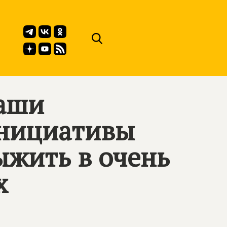
наши
инициативы
жить в очень
х