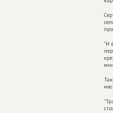
кар
Сер
сел
про
"И 
пер
кре
мин
Та
мяс
"Тр
сто