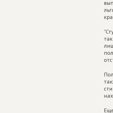
вып
льг
кра
"Ст
так
лиш
пол
отс
Пол
так
сти
нах
Еще