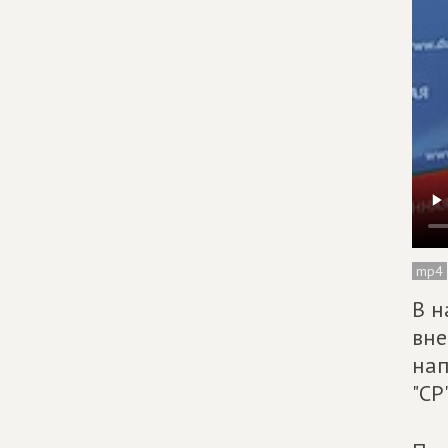
mp4
В н
вне
нап
"СР