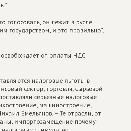
ы".
о голосовать, он лежит в русле
м государством, и это правильно",
й освобождает от оплаты НДС
тавляются налоговые льготы в
нсовый сектор, торговля, сырьевой
едоставляли серьезные налоговые
нкостроение, машиностроение,
ихаил Емельянов. – Те отрасли, от
траны, импортозамещение почему-
 налоговые стимулы не