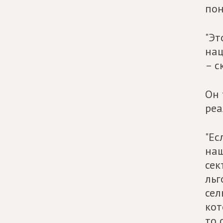
пон
"Эт
нац
– с
Он 
реа
"Ес
наш
сек
льг
сел
кот
то 