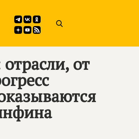
отрасли, от
огресс
 оказываются
инфина