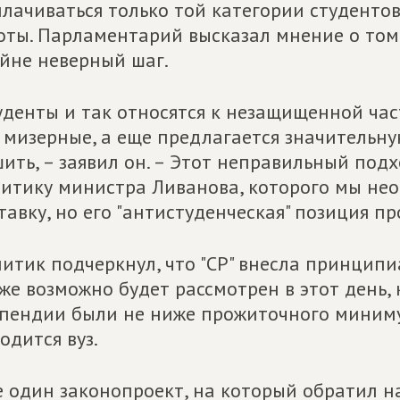
лачиваться только той категории студенто
оты. Парламентарий высказал мнение о том,
йне неверный шаг.
уденты и так относятся к незащищенной ча
 мизерные, а еще предлагается значительну
ить, – заявил он. – Этот неправильный подх
итику министра Ливанова, которого мы не
тавку, но его "антистуденческая" позиция пр
итик подчеркнул, что "СР" внесла принцип
же возможно будет рассмотрен в этот день,
пендии были не ниже прожиточного миниму
одится вуз.
 один законопроект, на который обратил н