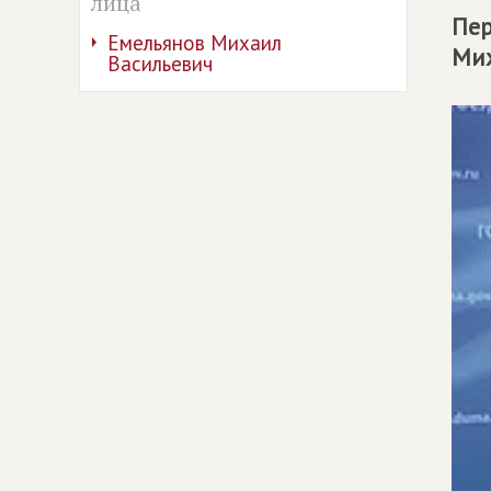
лица
Пер
Емельянов Михаил
Мих
Васильевич