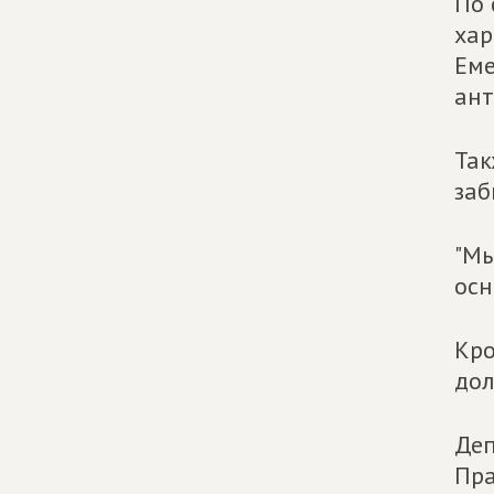
По 
хар
Еме
ан
Так
заб
"Мы
осн
Кро
дол
Деп
Пра