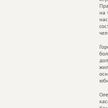
Пра
на 
нас
сос
чел
Гор
бол
доп
жил
осн
юби
Оле
кас