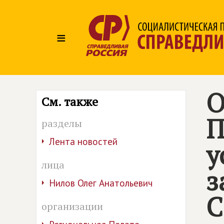
≡
О
См. также
П
разделы
Лента новостей
у
лица
з
Нилов Олег Анатольевич
С
организации