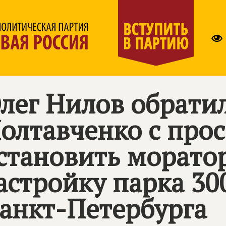
лег Нилов обратил
олтавченко с про
становить морато
астройку парка 30
анкт-Петербурга