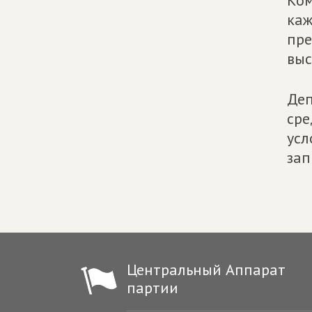
Ком
каж
пре
выс
Деп
сре
усл
зап
Центральный Аппарат
партии