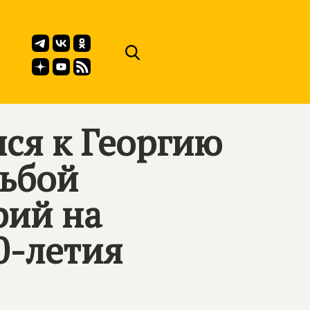
ся к Георгию
сьбой
рий на
0-летия