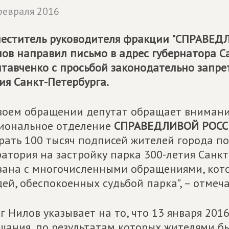
февраля 2016
еститель руководителя фракции "СПРАВЕДЛ
ов направил письмо в адрес губернатора С
тавченко с просьбой законодательно запре
ия Санкт-Петербурга.
воем обращении депутат обращает внимание
иональное отделение
СПРАВЕДЛИВОЙ РОС
рать 100 тысяч подписей жителей города п
атория на застройку парка 300-летия Санк
зана с многочисленными обращениями, кото
ей, обеспокоенных судьбой парка", – отмеча
г Нилов указывает на то, что 13 января 201
шания, по результатам которых жителями б