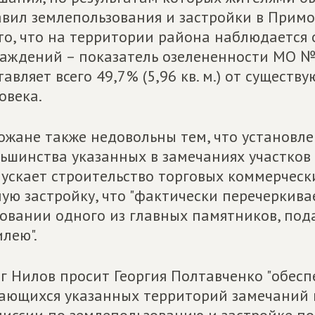
вил землепользования и застройки в Примор
то, что на территории района наблюдается 
аждений – показатель озелененности МО № 
тавляет всего 49,7% (5,96 кв. м.) от существ
овека.
ожане также недовольны тем, что установле
ьшинства указанных в замечаниях участков
ускает строительство торговых коммерческ
ую застройку, что "фактически перечеркив
овании одного из главных памятников, под
лею".
г Нилов просит Георгия Полтавченко "обесп
ающихся указанных территорий замечаний 