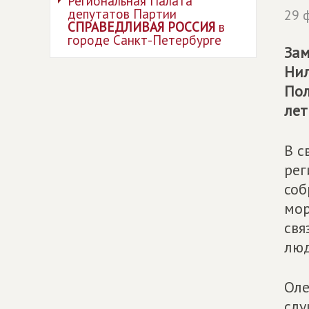
Региональная Палата
депутатов Партии
29 
СПРАВЕДЛИВАЯ РОССИЯ
в
городе Санкт-Петербурге
Зам
Нил
Пол
лет
В с
рег
соб
мор
свя
люд
Оле
слу