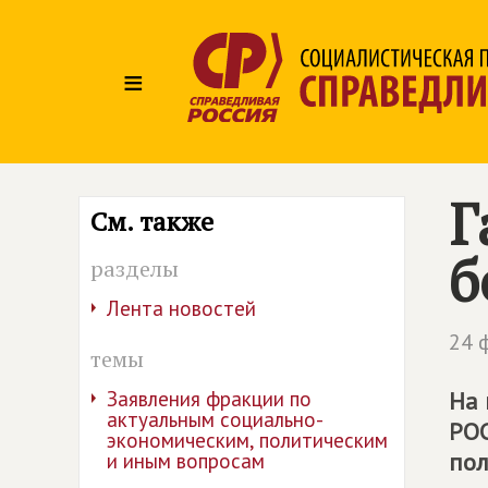
≡
Г
См. также
б
разделы
Лента новостей
24 
темы
Заявления фракции по
На 
актуальным социально-
РОС
экономическим, политическим
пол
и иным вопросам