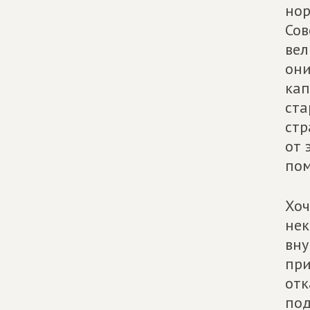
нор
Сов
вел
они
кап
ста
стр
от 
по
Хоч
нек
вну
при
отк
под