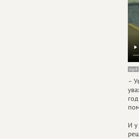
mp4
– У
ува
год
по
И у
реш