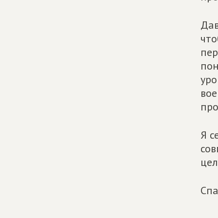
Дав
что
пер
пон
уро
вое
про
Я с
сов
цел
Спа