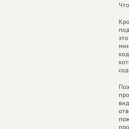
Что
Кро
под
это
мин
код
кот
сод
Поэ
про
вид
отв
пож
про