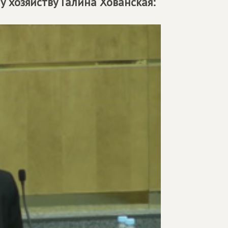
хозяйству Галина Хованская: