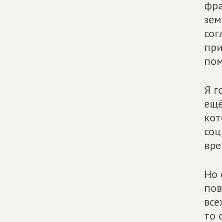
фра
зем
сог
при
пом
Я г
ещё
кот
соц
вре
Но 
пов
все
то 