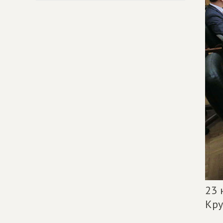
23 
Кру