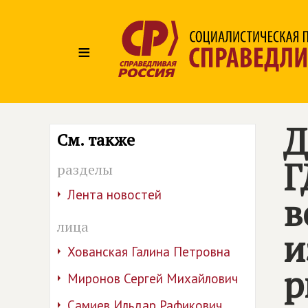
≡
Д
См. также
Г
разделы
Лента новостей
в
лица
и
Хованская Галина Петровна
р
Миронов Сергей Михайлович
Самиев Ильдар Рафикович