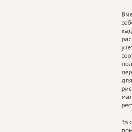
Вме
соб
кад
рас
уче
соо
пол
пер
для
рис
мал
рес
Зак
пом