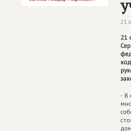
у
21 
21 
Сер
фед
код
рук
зак
-
В 
мно
соб
сто
дом