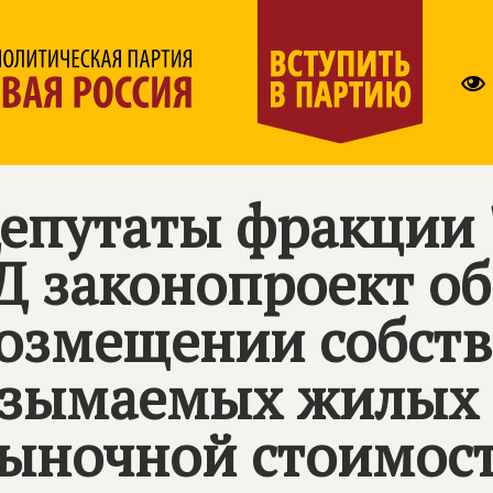
епутаты фракции "
Д законопроект о
озмещении собст
зымаемых жилых
ыночной стоимост