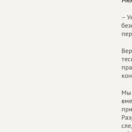
Меж
– У
без
пер
Вер
тес
пра
кон
Мы 
вме
при
Раз
сле