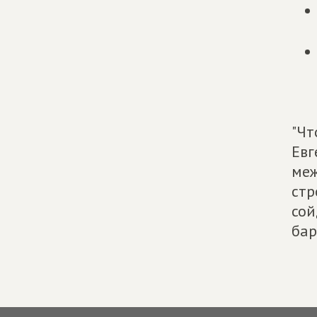
"Чт
Евг
меж
стр
сой
бар