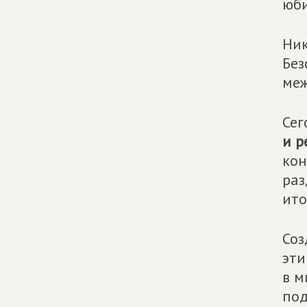
юби
Ник
Без
меж
Сег
и р
кон
раз
ито
Соз
эти
в м
под