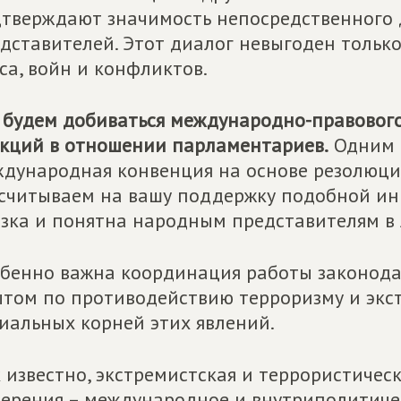
тверждают значимость непосредственного
дставителей. Этот диалог невыгоден только
са, войн и конфликтов.
будем добиваться международно-правового
кций в отношении парламентариев.
Одним и
дународная конвенция на основе резолюци
считываем на вашу поддержку подобной ин
зка и понятна народным представителям в 
бенно важна координация работы законода
том по противодействию терроризму и экс
иальных корней этих явлений.
 известно, экстремистская и террористичес
ерения – международное и внутриполитиче