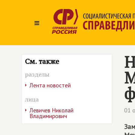
≡
Н
См. также
М
разделы
Лента новостей
ф
лица
01 
Левичев Николай
Владимирович
Зам