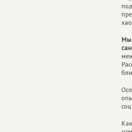
под
пре
хао
Мы 
сан
меж
Рас
бли
Осо
опы
соц
Как
изм