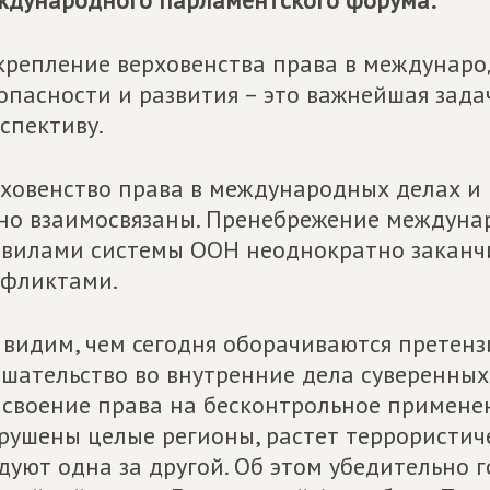
дународного парламентского форума:
крепление верховенства права в междунаро
опасности и развития – это важнейшая за
спективу.
ховенство права в международных делах и
но взаимосвязаны. Пренебрежение междуна
вилами системы ООН неоднократно заканч
фликтами.
видим, чем сегодня оборачиваются претен
шательство во внутренние дела суверенных
своение права на бесконтрольное применен
рушены целые регионы, растет террористиче
дуют одна за другой. Об этом убедительно 