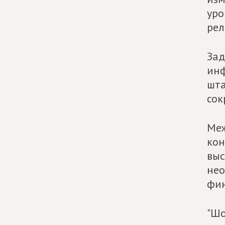
уро
рел
Зад
инф
шта
сок
Меж
кон
выс
нео
фин
"Шо