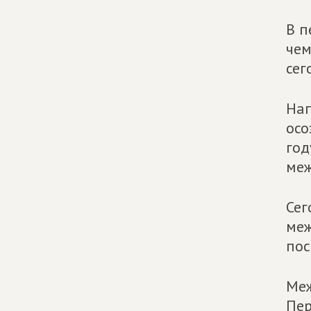
В п
чем
сег
Нап
осо
год
меж
Сег
меж
пос
Меж
Пер