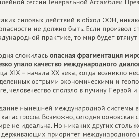
лейной сессии Генеральной Ассамблеи Прези
аких силовых действий в обход ООН, никак
опасности не должно быть. Если произвол 
дународной практике, то мир будет втянут 
одня сложилась
опасная фрагментация миро
езко упало качество международного диало
ца XIX – начала XX века, когда возникло не
деленных острыми экономическими и геопо
ге, человечество сползло в пучину Первой 
дание нынешней международной системы во
 катастрофы. Возможно, сегодня ооновская 
ире не идеальна. Но никаких других столь 
держивающих приоритет международного п