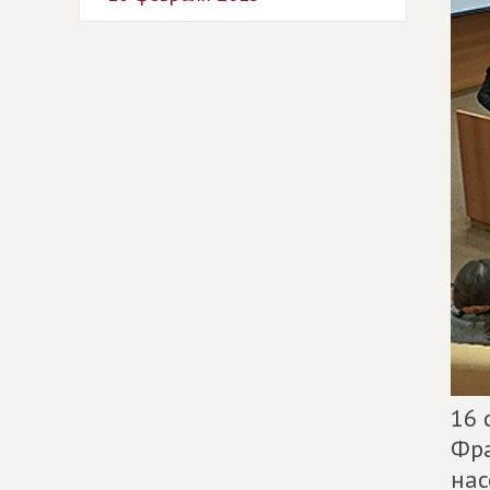
16 
Фра
нас