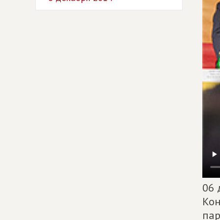
06 
Кон
пар