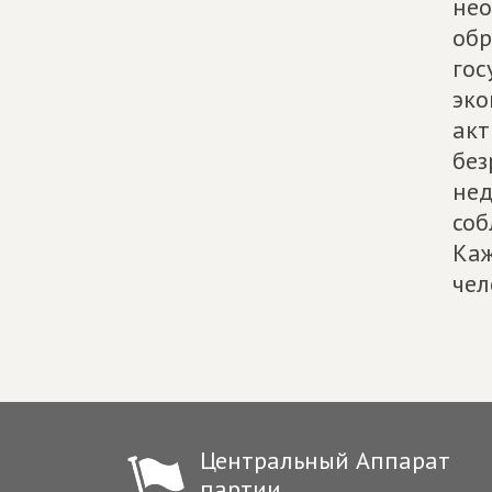
нео
обр
гос
эко
акт
без
нед
соб
Каж
чел
Центральный Аппарат
партии