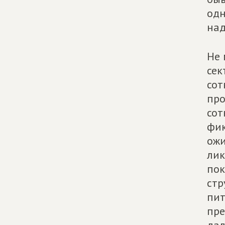
одн
над
Не 
сек
сот
про
сот
фик
ожи
лик
пок
стр
пит
пре