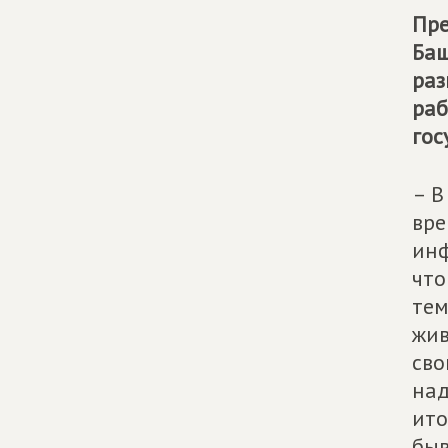
Пре
Баш
раз
раб
гос
– В
вре
инф
что
тем
жив
сво
над
ито
быв