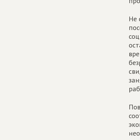
про
Не 
пос
соц
ост
вре
без
сви
зан
раб
Пов
соо
эко
нео