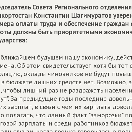
дседатель Совета Регионального отделения
кортостан Константин Шагимуратов увере
мера оплаты труда и обеспечение граждан
оты должны быть приоритетными экономич
ударства:
 ближайшем будущем нашу экономику, дейст
мена. Об этом свидетельствует хотя бы тот ф
ляцию, оклады чиновников не будут повышат
 в бюджете лишних средств нет. Возможно, 
, чтобы лишний раз не раздражать населени
ут". За предыдущие годы последние доволь
их зарплат, в связи с чем их зарплата довол
о полагать, что данный факт "заморозки" п
говой зарплаты и среди работников бюдже
али случаи, когда громко говорилось о по