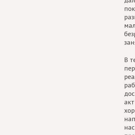
дал
пок
раз
мал
без
зан
В т
пер
реа
раб
дос
акт
хор
нап
нас