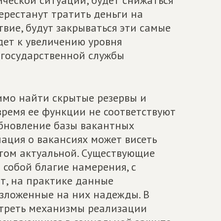
еской ситуации, будет снижаться
ерестанут тратить деньги на
твие, будут закрываться эти самые
дет к увеличению уровня
 государственной службы
имо найти скрытые резервы и
 время ее функции не соответствуют
обновление базы вакантных
мация о вакансиях может висеть
этом актуальной. Существующие
 собой благие намерения, с
ет, на практике данные
зложенные на них надежды. В
отреть механизмы реализации