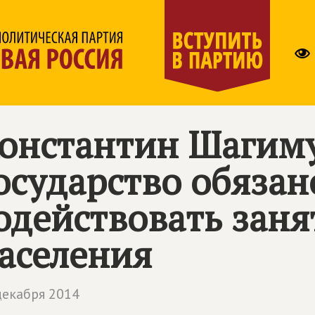
онстантин Шагиму
осударство обязан
одействовать заня
аселения
декабря 2014