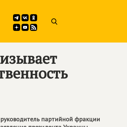
ризывает
твенность
, руководитель партийной фракции