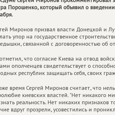
осдуме Сергей Миронов прокомментировал 
ра Порошенко, который объявил о введении 
абря.
гей Миронов призвал власти Донецкой и Л
лать упор на государственное строительст
едышки, связанной с договоренностью об от
отметил, что согласие Киева на отвод войс
ами ополченцев свидетельствует о способн
одных республик защищать себя, своих граж
оже время Сергей Миронов считает, что нель
олюбие киевских властей. "Нет никакого м
знать реальность. Нет никаких признаков то
чие вдруг прозрели, усовестились и проник