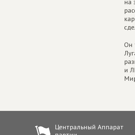
на 
рас
кар
сде
Он 
Луг
раз
и Л
Мир
Центральный Аппарат
партии