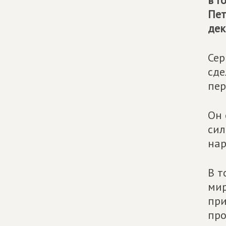
в Г
Пет
дек
Сер
сде
пер
Он 
сил
нар
В т
мир
при
про