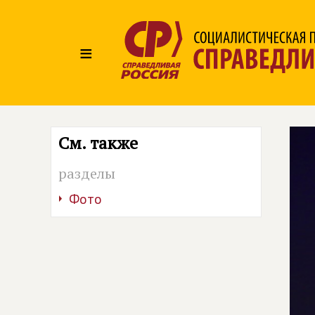
≡
См. также
разделы
Фото