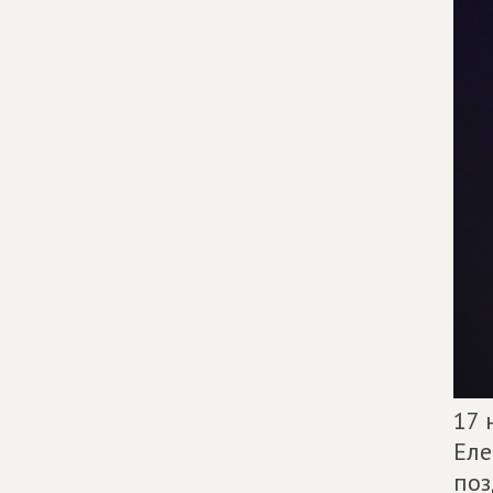
17 
Еле
поз