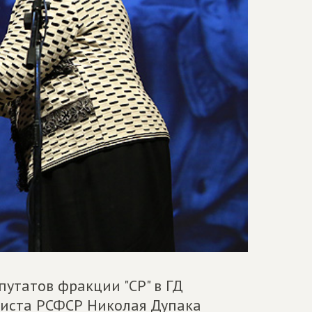
утатов фракции "СР" в ГД
тиста РСФСР Николая Дупака