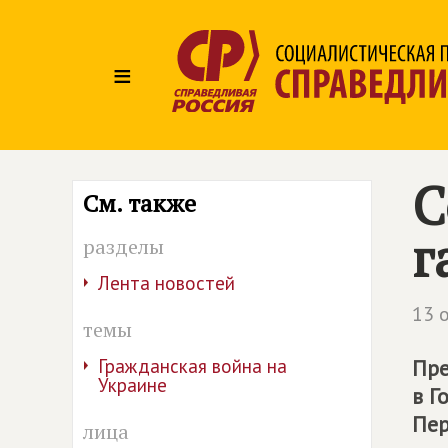
≡
С
См. также
г
разделы
Лента новостей
13 
темы
Гражданская война на
Пре
Украине
в Г
Пер
лица