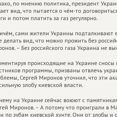
ако, по мнению политика, президент Укра
ает вид, что пытается о чём-то договоритьс
ги и потом платить за газ регулярно.
ичём, сами жители Украины подталкивают е
е делать вид, что можно прожить без российс
онов. – Без российского газа Украина не выж
ментируя происходящие на Украине сносы 
стников программы, призваны отвлечь укра
блемы, Сергей Миронов уточнил, что эти а
сильную злобу киевской власти.
чему на Украине сейчас воюют с памятника
гей Миронов. – А потому что проиграли в М
и по зубам киевской хунте. Они от злобы и