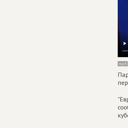
mp4
Пар
пер
"Ев
соо
куб