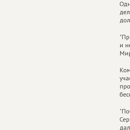
Одн
дел
дол
"Пр
и н
Мир
Ком
уча
про
бес
"По
Сер
дал