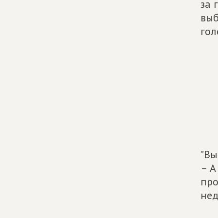
за 
выб
гол
"Вы
– А
про
нед