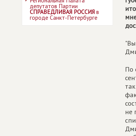
губ
Региональная Палата
депутатов Партии
ито
СПРАВЕДЛИВАЯ РОССИЯ
в
мне
городе Санкт-Петербурге
дос
"Вы
Дми
По 
сен
так
фак
сос
не 
спи
Дми