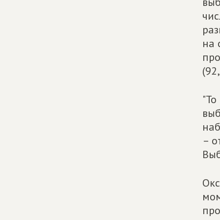
выб
чис
раз
на 
про
(92
"То
выб
наб
– о
Выб
Окс
мом
про