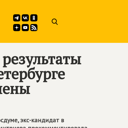
 результаты
етербурге
нены
думе, экс-кандидат в