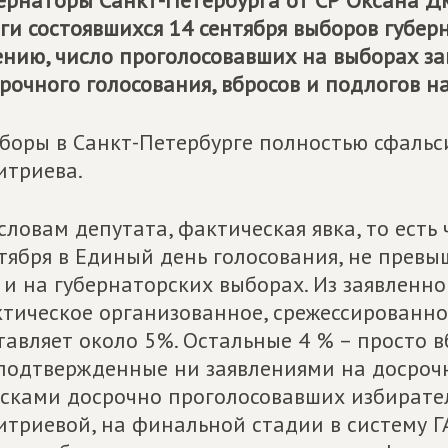
ернаторы Санкт-Петербурга от СР Оксана 
ги состоявшихся 14 сентября выборов губер
нию, число проголосовавших на выборах за
рочного голосования, вбросов и подлогов н
боры в Санкт-Петербурге полностью сфальс
триева.
словам депутата, фактическая явка, то есть
тября в Единый день голосования, не превы
 и на губернаторских выборах. Из заявленно
тическое организованное, срежессированно
тавляет около 5%. Остальные 4 % – просто 
подтвержденные ни заявлениями на досрочн
сками досрочно проголосовавших избирател
триевой, на финальной стадии в систему Г