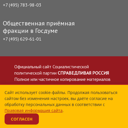
+7 (495) 783-98-03
Общественная приёмная
фракции в Госдуме
+7 (495) 629-61-01
Официальный сайт Социалистической
политической партии
СПРАВЕДЛИВАЯ РОССИЯ
Полное или частичное копирование материалов
приветствуется со ссылкой на сайт spravedlivo.ru
Политика в отношении обработки персональных
Сайт использует cookie-файлы. Продолжая пользоваться
сайтом без изменения настроек, вы даёте согласие на
данных
обработку персональных данных в соответствии с
Все материалы сайта spravedlivo.ru доступны по
Правовая информация сайта
.
лицензии Creative Commons Attribution 4.0 International
СОГЛАСЕН