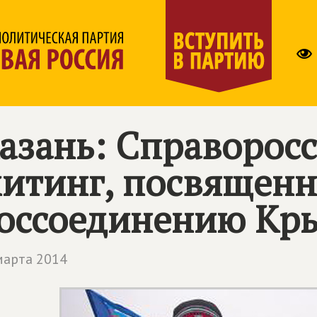
азань: Справорос
итинг, посвящен
оссоединению Кры
марта 2014