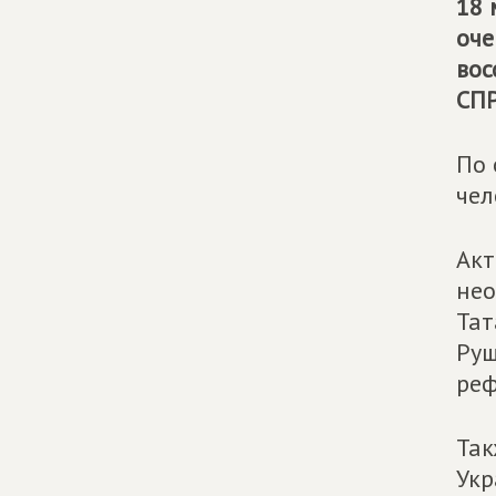
18 
оче
вос
СП
По 
чел
Ак
нео
Тат
Руш
реф
Так
Укр