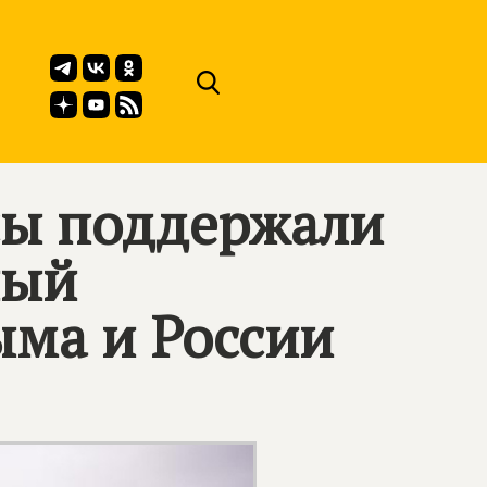
сы поддержали
ный
ма и России