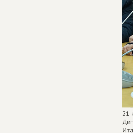
21 
Деп
Ит