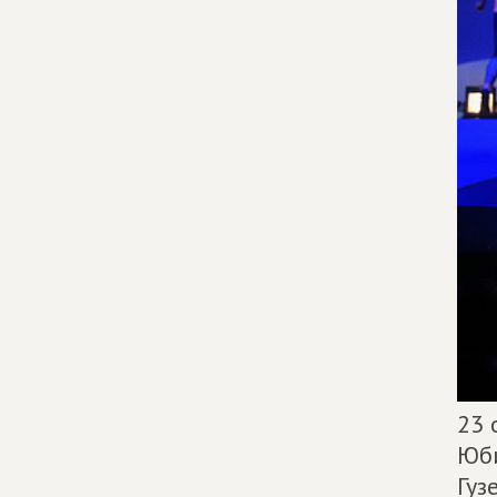
23 
Юби
Гуз