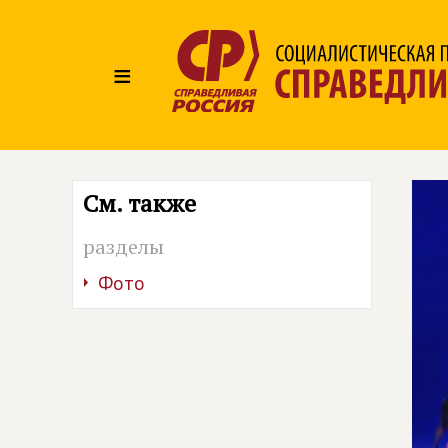
≡
См. также
разделы
Фото