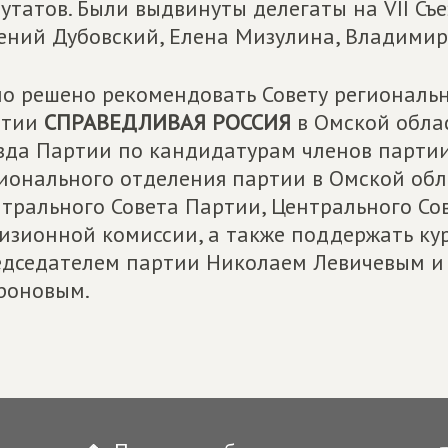
утатов. Были выдвинуты делегаты на VII Съ
ений Дубовский, Елена Мизулина, Владимир
о решено рекомендовать Совету региональ
ртии
СПРАВЕДЛИВАЯ РОССИЯ
в Омской обла
зда Партии по кандидатурам членов парти
ионального отделения партии в Омской обл
трального Совета Партии, Центрального Со
изионной комиссии, а также поддержать кур
дседателем партии Николаем Левичевым и
роновым.