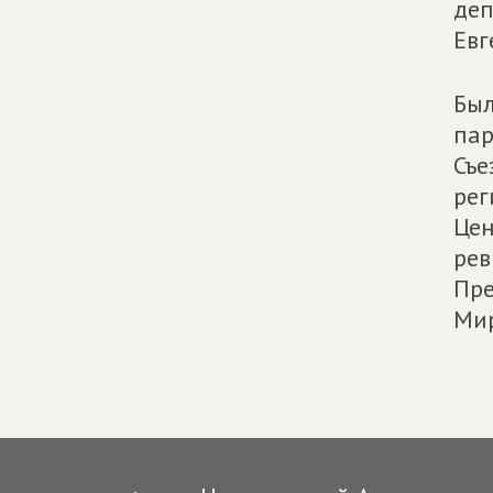
деп
Евг
Был
па
Съе
рег
Цен
рев
Пре
Ми