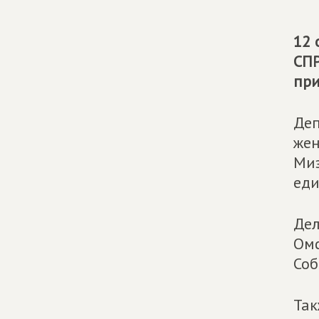
12 
СП
при
Деп
жен
Миз
еди
Дел
Омс
Соб
Так