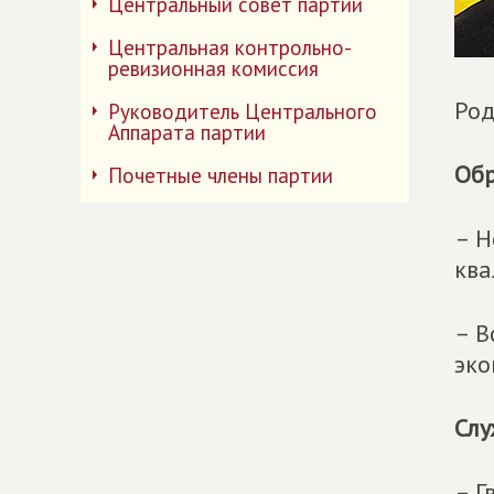
Центральный совет партии
Центральная контрольно-
ревизионная комиссия
Род
Руководитель Центрального
Аппарата партии
Обр
Почетные члены партии
– Н
ква
– В
эко
Слу
– Г