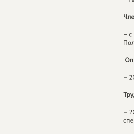
Чле
– с
По
Оп
– 2
Тру
– 2
спе