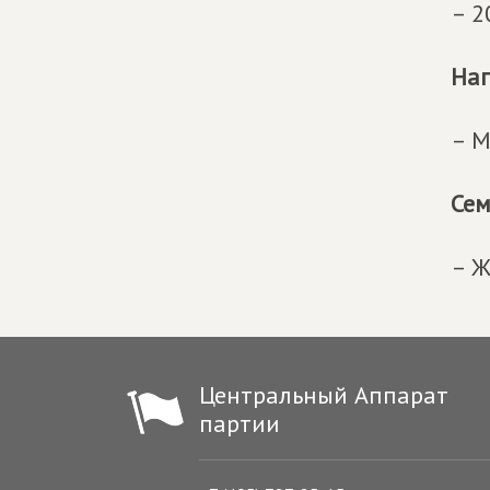
– 2
Наг
– М
Сем
– Ж
Центральный Аппарат
партии