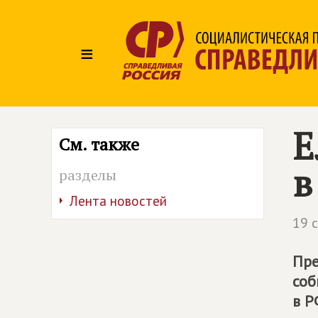
≡
Е
См. также
в
разделы
Лента новостей
19 
Пре
соб
в Р