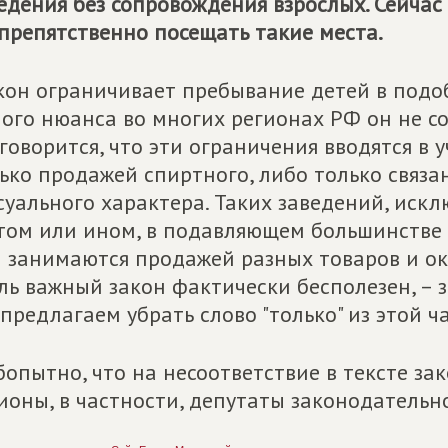
едения без сопровождения взрослых. Сейчас
препятственно посещать такие места.
кон ограничивает пребывание детей в подоб
ого нюанса во многих регионах РФ он не со
говорится, что эти ограничения вводятся в
ько продажей спиртного, либо только связа
суального характера. Таких заведений, ис
том или ином, в подавляющем большинстве с
 занимаются продажей разных товаров и ока
ль важный закон фактически бесполезен, – 
предлагаем убрать слово "только" из этой ча
опытно, что на несоответствие в тексте за
ионы, в частности, депутаты законодательн