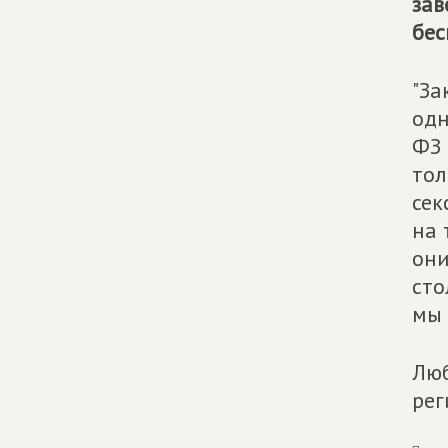
зав
бес
"За
одн
ФЗ 
тол
сек
на 
они
сто
мы 
Люб
рег