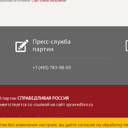
ериалам источников:
Сайт Елены Мизулиной
Пресс-служба
партии
+7 (495) 783-98-03
й партии
СПРАВЕДЛИВАЯ РОССИЯ
етствуется со ссылкой на сайт spravedlivo.ru
Creative Commons Attribution 4.0 International
том без изменения настроек, вы даёте согласие на обработку п