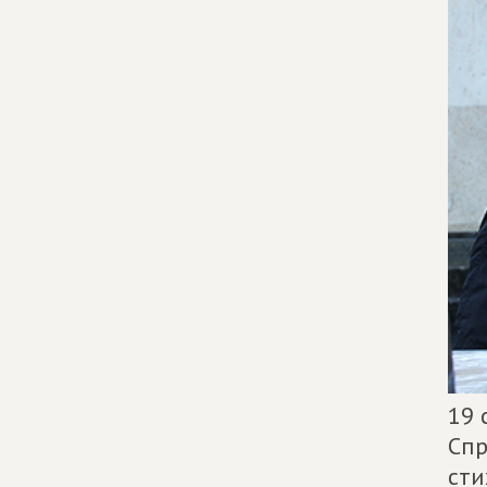
19 
Спр
сти