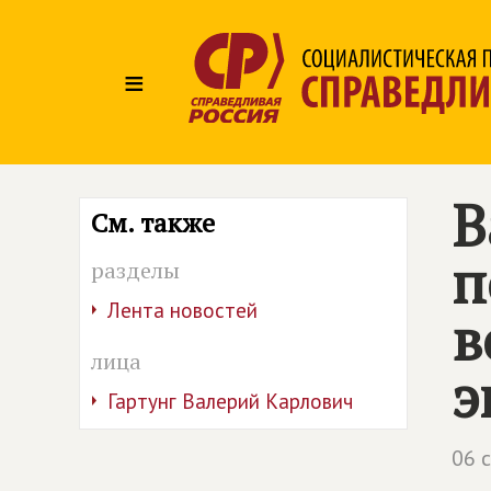
≡
В
См. также
п
разделы
Лента новостей
в
лица
э
Гартунг Валерий Карлович
06 