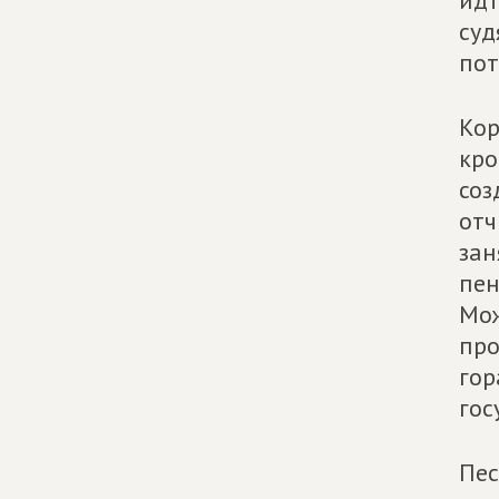
идт
суд
пот
Кор
кро
соз
отч
зан
пен
Мож
про
гор
гос
Пес