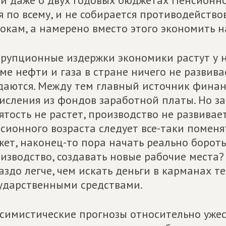
и даже о двух годовых бюджетах Пенсионно
я по всему, и не собирается противодейст
окам, а намерено вместо этого экономить н
рупционные издержки экономики растут у на
ме нефти и газа в стране ничего не развива
даются. Между тем главный источник финан
исления из фондов заработной платы. Но за
ятость не растет, производство не развивае
сионного возраста следует все-таки помен
ет, наконец-то пора начать реально бороть
изводство, создавать новые рабочие места
аздо легче, чем искать деньги в карманах те
ударственными средствами.
симистические прогнозы относительно уже