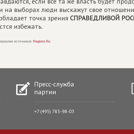
авдаются, если все та же власть будет прод
и на выборах люди выскажут свое отношение
обладает точка зрения
СПРАВЕДЛИВОЙ РОС
стся избежать.
ериалам источников:
Regions.Ru
Пресс-служба
партии
+7 (495) 783-98-03