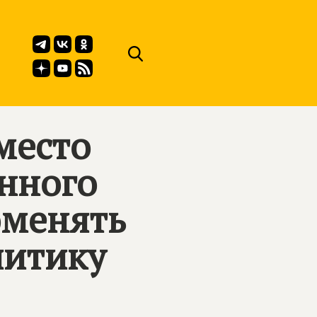
место
нного
оменять
литику