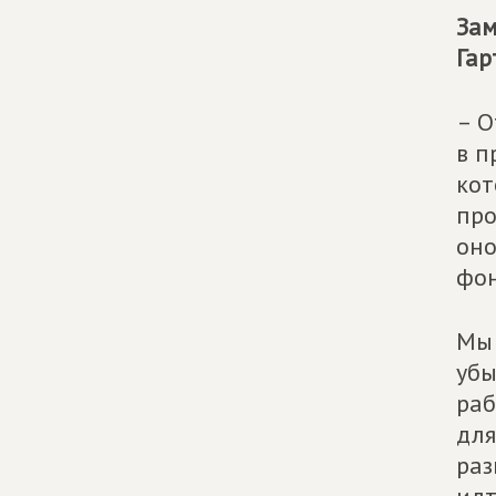
Зам
Гар
– О
в п
кот
про
оно
фон
Мы 
убы
раб
для
раз