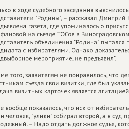
лько в ходе судебного заседания выяснилос
дставители "Родины", – рассказал Дмитрий 
дъявлена газета, где упоминалось о присут
фановой на съезде ТОСов в Виноградовском
дставитель объединения "Родина" пытался п
дидата с избирателями. Однако доказательс
двыборное мероприятие, не предъявил".
ме того, заявителям не понравилось, что д
стникам съезда свои визитки, где был указа
дача визитных карточек является агитацией,
е вообще показалось, что иск от избирател
н человек, "улики" собирал второй, а в суд
одежный. – Надо отдать должное судье, ко