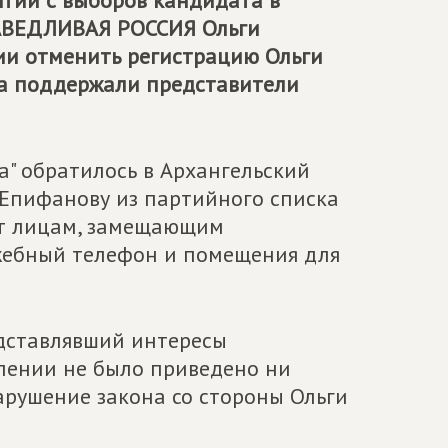
ятии с выборов кандидата в
АВЕДЛИВАЯ РОССИЯ
Ольги
нии отменить регистрацию Ольги
да поддержали представители
" обратилось в Архангельский
 Епифанову из партийного списка
ет лицам, замещающим
ужебный телефон и помещения для
дставлявший интересы
влении не было приведено ни
арушение закона со стороны Ольги