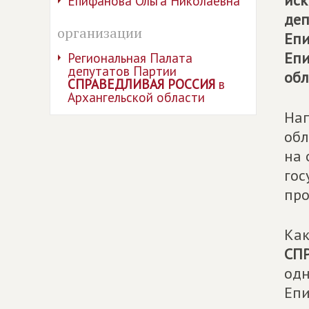
иск
Епифанова Ольга Николаевна
деп
организации
Епи
Епи
Региональная Палата
депутатов Партии
обл
СПРАВЕДЛИВАЯ РОССИЯ
в
Архангельской области
Нап
обл
на 
гос
про
Как
СП
одн
Епи