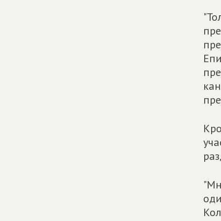
"То
пре
пре
Епи
пре
кан
пре
Кро
уча
раз
"Мн
оди
Кол