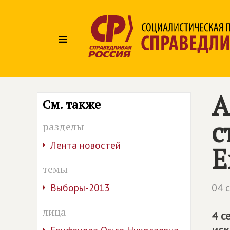
≡
А
См. также
с
разделы
Лента новостей
Е
темы
04 
Выборы-2013
лица
4 с