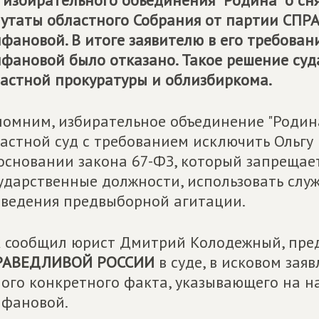
 избирательного объединения "Родина" о сн
утаты областного Собрания от партии
СПР
фановой. В итоге заявителю в его требова
фановой было отказано. Такое решение су
астной прокуратуры и облизбиркома.
омним, избирательное объединение "Родина
астной суд с требованием исключить Ольгу
основании закона 67-ФЗ, который запреща
ударственные должности, использовать сл
ведения предвыборной агитации.
 сообщил юрист Дмитрий Колодежный, пре
РАВЕДЛИВОЙ РОССИИ
в суде, в исковом зая
ого конкретного факта, указывающего на н
фановой.