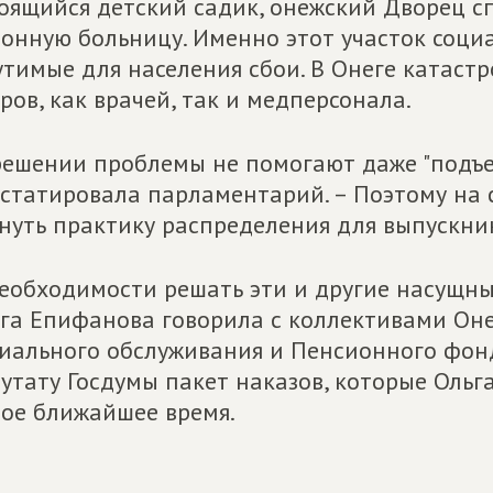
оящийся детский садик, онежский Дворец с
онную больницу. Именно этот участок соци
тимые для населения сбои. В Онеге катаст
ров, как врачей, так и медперсонала.
решении проблемы не помогают даже "подъе
статировала парламентарий. – Поэтому на с
нуть практику распределения для выпускник
еобходимости решать эти и другие насущн
га Епифанова говорила с коллективами Он
иального обслуживания и Пенсионного фонд
утату Госдумы пакет наказов, которые Ольг
ое ближайшее время.