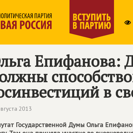
льга Епифанова: 
олжны способство
осинвестиций в св
августа 2013
утат Государственной Думы Ольга Епифано