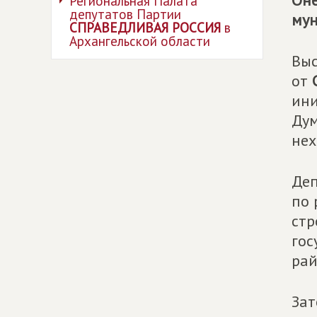
Оне
Региональная Палата
депутатов Партии
мун
СПРАВЕДЛИВАЯ РОССИЯ
в
Архангельской области
Выс
от
ини
Дум
нех
Деп
по 
стр
гос
рай
Зат