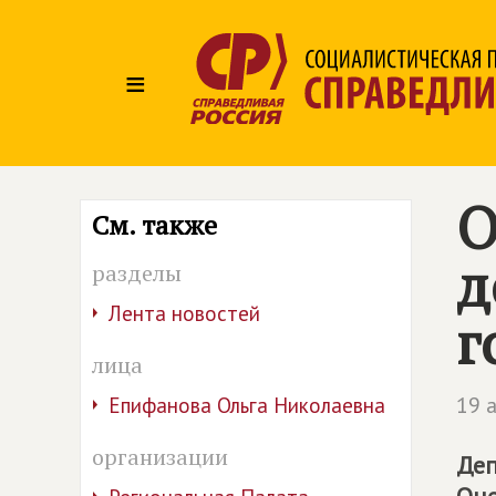
≡
О
См. также
д
разделы
Лента новостей
г
лица
19 
Епифанова Ольга Николаевна
организации
Деп