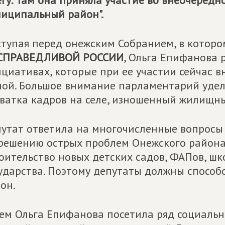
гу. Там она приняла участие во внеочередн
иципальный район".
тупая перед онежским Собранием, в которо
СПРАВЕДЛИВОЙ РОССИИ
, Ольга Епифанова 
циативах, которые при ее участии сейчас 
ой. Большое внимание парламентарий удел
ватка кадров на селе, изношенный жилищный
утат ответила на многочисленные вопросы 
решению острых проблем Онежского района. 
оительство новых детских садов, ФАПов, шк
ударства. Поэтому депутаты должны способ
он.
ем Ольга Епифанова посетила ряд социальн