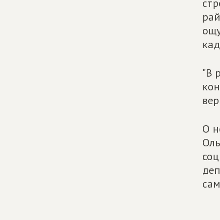
стр
рай
ощу
кад
"В 
кон
вер
О н
Оль
соц
деп
сам