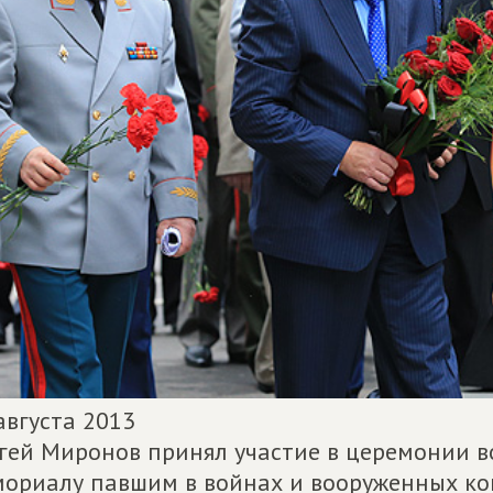
августа 2013
гей Миронов принял участие в церемонии в
ориалу павшим в войнах и вооруженных к