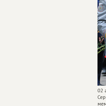
02 
Сер
мем