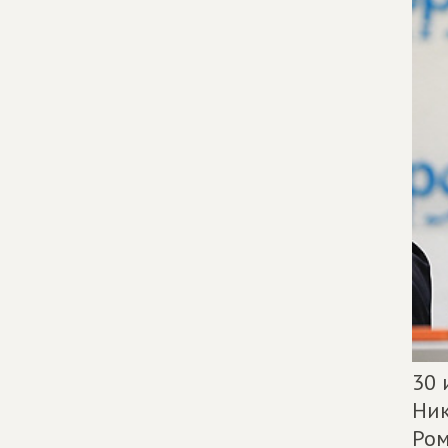
30 
Ник
Ром