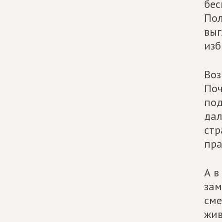
бес
Пол
выг
изб
Воз
Поч
под
дал
стр
пра
А в
зам
сме
жив