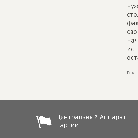
нуж
сто
фак
сво
нач
исп
ост
По мат
Центральный Аппарат
партии