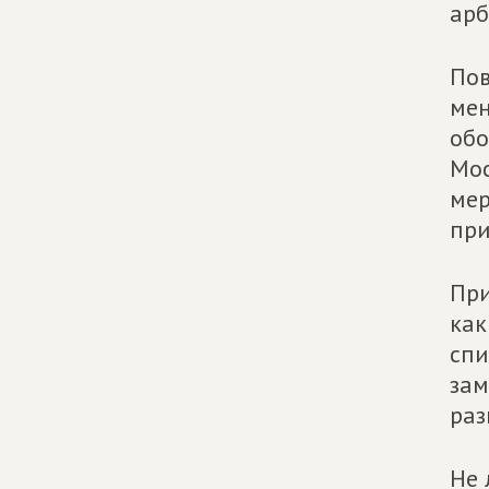
арб
Пов
мен
обо
Мос
мер
при
При
как
спи
зам
раз
Не 