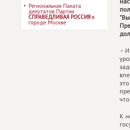
нас
Региональная Палата
пол
депутатов Партии
СПРАВЕДЛИВАЯ РОССИЯ
в
"Вы
городе Москве
Пре
дол
– И
уро
зад
впе
это
пре
что
К н
гос