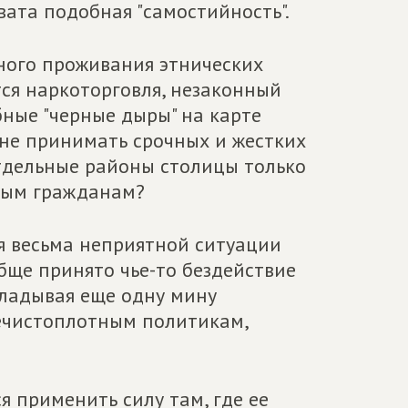
вата подобная "самостийность".
ного проживания этнических
тся наркоторговля, незаконный
бные "черные дыры" на карте
не принимать срочных и жестких
отдельные районы столицы только
овым гражданам?
я весьма неприятной ситуации
бще принято чье-то бездействие
кладывая еще одну мину
нечистоплотным политикам,
ся применить силу там, где ее