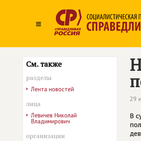
≡
Н
См. также
п
разделы
Лента новостей
29 
лица
Левичев Николай
В с
Владимирович
пол
дев
организации