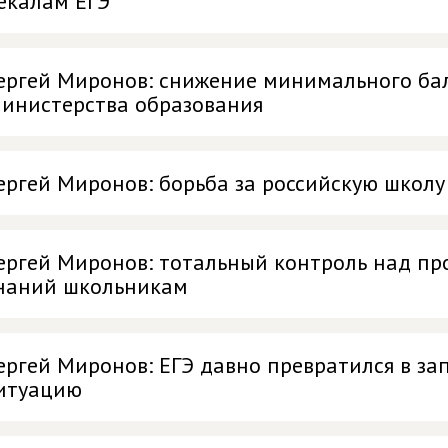
екалам ЕГЭ
ергей Миронов: снижение минимального бал
инистерства образования
ергей Миронов: борьба за российскую школ
ергей Миронов: тотальный контроль над пр
наний школьникам
ергей Миронов: ЕГЭ давно превратился в з
итуацию