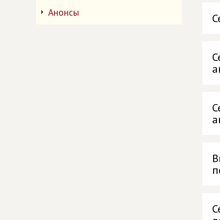
Анонсы
С
С
а
С
а
В
п
С