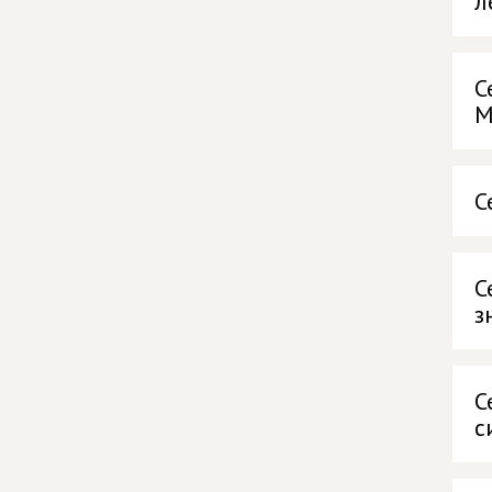
л
С
М
С
С
з
С
с